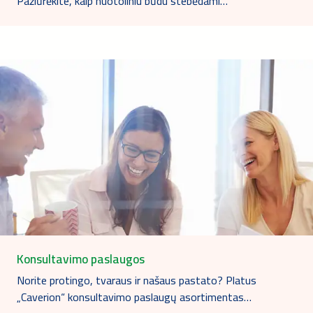
Pažiūrėkite, kaip nuotoliniu būdu stebėdami…
Konsultavimo paslaugos
Norite protingo, tvaraus ir našaus pastato? Platus
„Caverion“ konsultavimo paslaugų asortimentas…