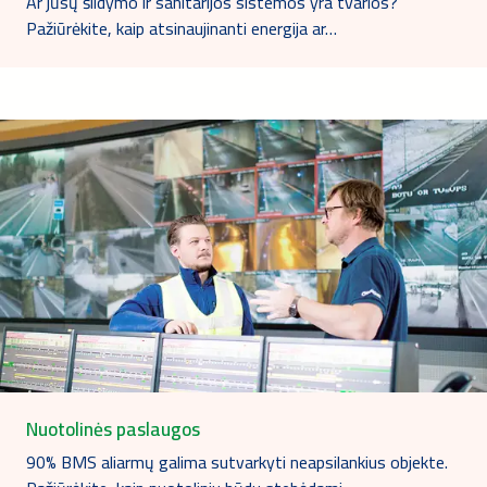
Ar jūsų šildymo ir sanitarijos sistemos yra tvarios?
Pažiūrėkite, kaip atsinaujinanti energija ar…
Nuotolinės paslaugos
90% BMS aliarmų galima sutvarkyti neapsilankius objekte.