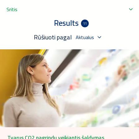
Sritis
Results
11
Rūšiuoti pagal
Aktualus
Tvarus CO2 pagrindu veikiantis šaldymas