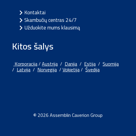
Kontaktai
Skambučių centras 24/7
Užduokite mums klausimą
Kitos šalys
Korporacija
/
Austrija
/
Danija
/
Estija
/
Suomija
/
Latvija
/
Norvegija
/
Vokietija
/
Švedija
© 2026 Assemblin Caverion Group