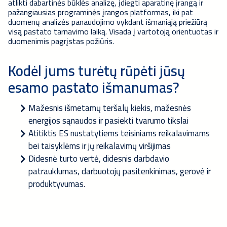
atlikti dabartinės būklės analizę, įdiegti aparatinę įrangą ir
pažangiausias programinės įrangos platformas, iki pat
duomenų analizės panaudojimo vykdant išmaniąją priežiūrą
visą pastato tarnavimo laiką. Visada į vartotoją orientuotas ir
duomenimis pagrįstas požiūris.
Kodėl jums turėtų rūpėti jūsų
esamo pastato išmanumas?
Mažesnis išmetamų teršalų kiekis, mažesnės
energijos sąnaudos ir pasiekti tvarumo tikslai
Atitiktis ES nustatytiems teisiniams reikalavimams
bei taisyklėms ir jų reikalavimų viršijimas
Didesnė turto vertė, didesnis darbdavio
patrauklumas, darbuotojų pasitenkinimas, gerovė ir
produktyvumas
.