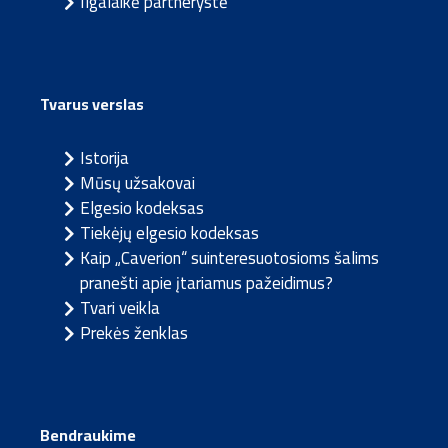
Ilgalaikė partnerystė
Tvarus verslas
Istorija
Mūsų užsakovai
Elgesio kodeksas
Tiekėjų elgesio kodeksas
Kaip „Caverion“ suinteresuotosioms šalims
pranešti apie įtariamus pažeidimus?
Tvari veikla
Prekės ženklas
Bendraukime