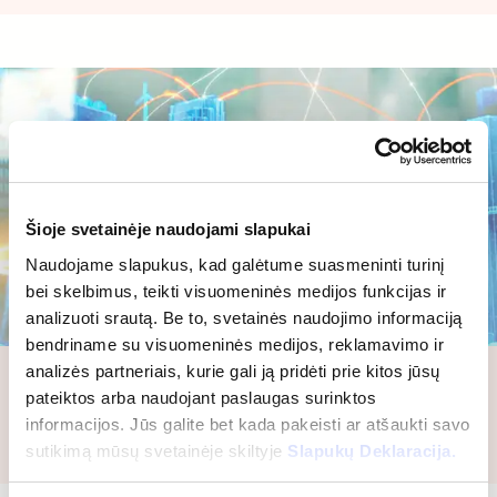
Šioje svetainėje naudojami slapukai
Naudojame slapukus, kad galėtume suasmeninti turinį
bei skelbimus, teikti visuomeninės medijos funkcijas ir
analizuoti srautą. Be to, svetainės naudojimo informaciją
bendriname su visuomeninės medijos, reklamavimo ir
analizės partneriais, kurie gali ją pridėti prie kitos jūsų
Automatikos sistemos
pateiktos arba naudojant paslaugas surinktos
Sužinokite, kaip mūsų šiuolaikinės pastatų valdymo
informacijos. Jūs galite bet kada pakeisti ar atšaukti savo
sistemos ir automatika gali pagerinti jūsų turto…
sutikimą mūsų svetainėje skiltyje
Slapukų Deklaracija.