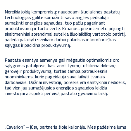
Nereikia jokių kompromisų: naudodami šiuolaikines pastatų
technologijas galite sumažinti savo anglies pėdsaką ir
sumažinti energijos sąnaudas, tuo pačiu pagerinant
produktyvumą ir turto vertę. Išmanūs, prie interneto prijungti
skaitmeniniai sprendimai suteikia šiuolaikišką vartotojo patirtį,
padeda palaikyti sveikam darbui palankias ir komfortiškas
sąlygas ir padidina produktyvumą.
Pastate esantys asmenys gali mėgautis optimaliomis oro
sąlygomis patalpose, kas, anot tyrimų, užtikrina didesnę
gerovę ir produktyvumą; turtas tampa patrauklesnis
nuomininkams, kurie pageidauja save laikyti tvariais
darbdaviais. Dažnai investicijų poreikis yra santykinai nedidelis,
tad vien jau sumažėjusios energijos sąnaudos leidžia
investicijai atsipirkti per visą pastato gyvavimo laiką.
„Caverion“ – jūsų partneris šioje kelionėje. Mes padėsime jums