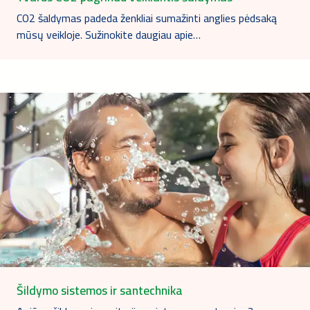
CO2 šaldymas padeda ženkliai sumažinti anglies pėdsaką
mūsų veikloje. Sužinokite daugiau apie…
Šildymo sistemos ir santechnika