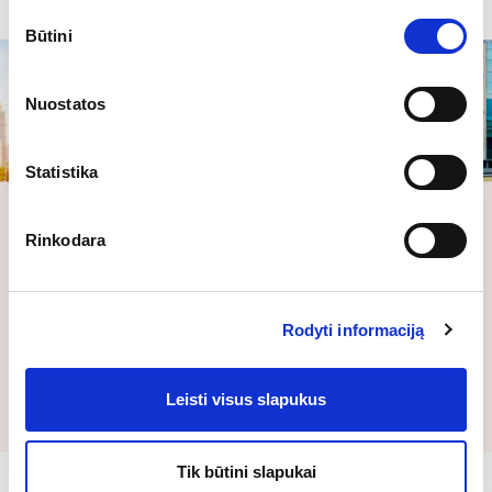
Sutikimo
Būtini
pasirinkimas
Nuostatos
Statistika
Rinkodara
Rodyti informaciją
Duomenų vizualizacija su Caverion SmartView
Sužinokite, kaip galite pagerinti pastato našumą su
Leisti visus slapukus
Caverion SmartView
Tik būtini slapukai