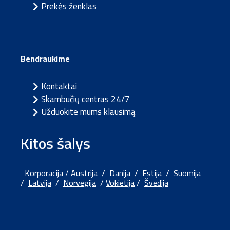
Prekės ženklas
Bendraukime
Kontaktai
Skambučių centras 24/7
Užduokite mums klausimą
Kitos šalys
Korporacija
/
Austrija
/
Danija
/
Estija
/
Suomija
/
Latvija
/
Norvegija
/
Vokietija
/
Švedija