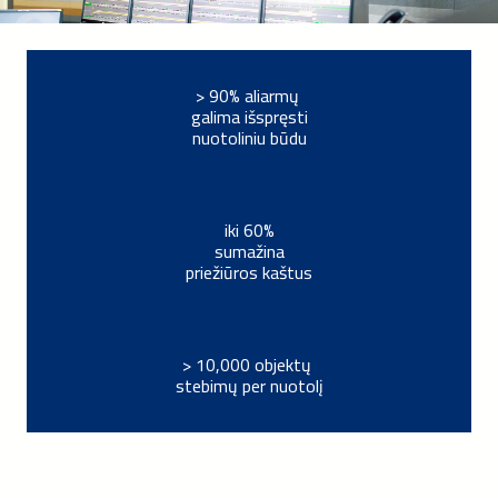
> 90% aliarmų
galima išspręsti
nuotoliniu būdu
iki 60%
sumažina
priežiūros kaštus
> 10,000 objektų
stebimų per nuotolį