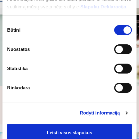
sutikimą mūsų svetainėje skiltyje
Slapukų Deklaracija.
Sutikimo
Būtini
pasirinkimas
Nuostatos
Statistika
Rinkodara
Apsaugos sprendiniai
Sužinokite, kaip galima integruoti apsaugos sistemas,
tokias kaip praėjimo kontrolė, vaizdo…
Rodyti informaciją
Leisti visus slapukus