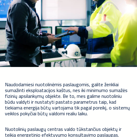
Naudodamiesi nuotolinėmis paslaugomis, galite ženkliai
sumažinti eksploatacijos kaštus, nes iki minimumo sumažės
fizinių apsilankymų objekte. Be to, mes galime nuotoliniu
būdu valdyti ir nustatyti pastato parametrus taip, kad
tiekiama energija būtų vartojama tik pagal poreikį, o sistemų
veiklos pokyčiai būtų valdomi realiu laiku.
Nuotolinių paslaugų centras valdo tūkstančius objektų ir
teikia energetinio efektyvumo konsultavimo paslaugas.