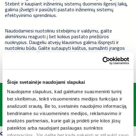
Stebint ir kaupiant inžinerinių sistemų duomenis ilgesnį laiką,
galima įžvelgti ir pasiūlyti pastato inžinerinių sistemų
efektyvinimo sprendinius.
Naudodamiesi nuotoliniu stebėjimu ir valdymu, galite
akimirksniu reaguoti į bet kokius pastato priežiūros
nuokrypius. Daugeliu atvejų klausimus galima išspręsti ir
nuotoliniu būdu. Galite sutaupyti kaštus, sumažinti įrangos
gedimų riziką ir išlaikyti optimalias sąlygas. Nuotolinių
paslaugų komanda patars jums rūpimais klausimais apie
sistemų veikimą ir priežiūrą.
Šioje svetainėje naudojami slapukai
Ar norite sužinoti daugiau?
Naudojame slapukus, kad galėtume suasmeninti turinį
bei skelbimus, teikti visuomeninės medijos funkcijas ir
analizuoti srautą. Be to, svetainės naudojimo informaciją
Susisiekite
bendriname su visuomeninės medijos, reklamavimo ir
analizės partneriais, kurie gali ją pridėti prie kitos jūsų
pateiktos arba naudojant paslaugas surinktos
Susijusios paslaugos
informacijos. Jūs galite bet kada pakeisti ar atšaukti savo