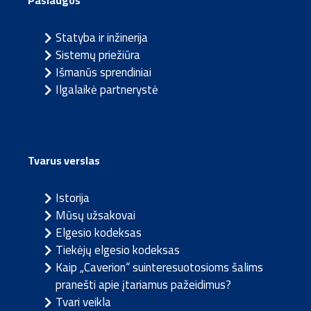
Paslaugos
Statyba ir inžinerija
Sistemų priežiūra
Išmanūs sprendiniai
Ilgalaikė partnerystė
Tvarus verslas
Istorija
Mūsų užsakovai
Elgesio kodeksas
Tiekėjų elgesio kodeksas
Kaip „Caverion“ suinteresuotosioms šalims
pranešti apie įtariamus pažeidimus?
Tvari veikla