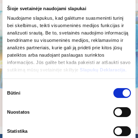
Šioje svetainėje naudojami slapukai
Naudojame slapukus, kad galėtume suasmeninti turinį
bei skelbimus, teikti visuomeninės medijos funkcijas ir
analizuoti srautą. Be to, svetainės naudojimo informaciją
bendriname su visuomeninės medijos, reklamavimo ir
analizės partneriais, kurie gali ją pridėti prie kitos jūsų
pateiktos arba naudojant paslaugas surinktos
informacijos. Jūs galite bet kada pakeisti ar atšaukti savo
sutikimą mūsų svetainėje skiltyje
Slapukų Deklaracija.
Sutikimo
Būtini
pasirinkimas
Automatikos sistemos
Sužinokite, kaip mūsų šiuolaikinės pastatų valdymo
Nuostatos
sistemos ir automatika gali pagerinti jūsų turto…
Statistika