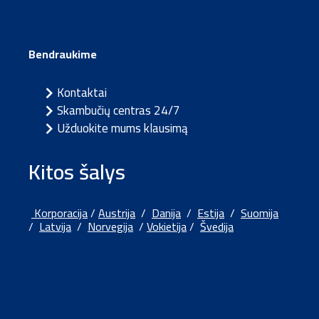
Bendraukime
Kontaktai
Skambučių centras 24/7
Užduokite mums klausimą
Kitos šalys
Korporacija
/
Austrija
/
Danija
/
Estija
/
Suomija
/
Latvija
/
Norvegija
/
Vokietija
/
Švedija