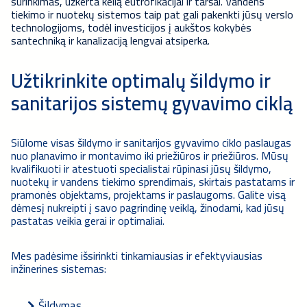
surinkimas, užkerta kelią eutrofikacijai ir taršai. Vandens
tiekimo ir nuotekų sistemos taip pat gali pakenkti jūsų verslo
technologijoms, todėl investicijos į aukštos kokybės
santechniką ir kanalizaciją lengvai atsiperka.
Užtikrinkite optimalų šildymo ir
sanitarijos sistemų gyvavimo ciklą
Siūlome visas šildymo ir sanitarijos gyvavimo ciklo paslaugas
nuo planavimo ir montavimo iki priežiūros ir priežiūros. Mūsų
kvalifikuoti ir atestuoti specialistai rūpinasi jūsų šildymo,
nuotekų ir vandens tiekimo sprendimais, skirtais pastatams ir
pramonės objektams, projektams ir paslaugoms. Galite visą
dėmesį nukreipti į savo pagrindinę veiklą, žinodami, kad jūsų
pastatas veikia gerai ir optimaliai.
Mes padėsime išsirinkti tinkamiausias ir efektyviausias
inžinerines sistemas:
Šildymas