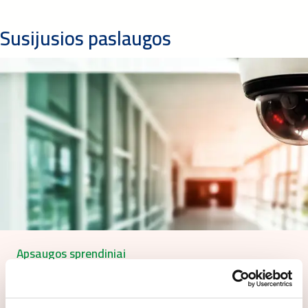
Susijusios paslaugos
Apsaugos sprendiniai
Sužinokite, kaip galima integruoti apsaugos sistemas,
tokias kaip praėjimo kontrolė, vaizdo…