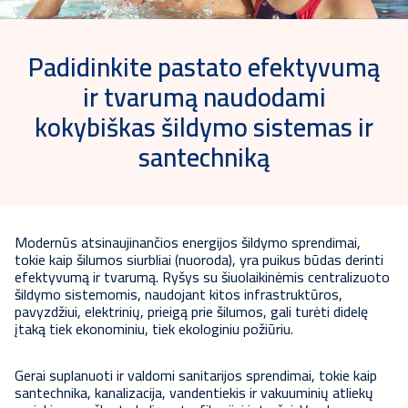
Padidinkite pastato efektyvumą
ir tvarumą naudodami
kokybiškas šildymo sistemas ir
santechniką
Modernūs atsinaujinančios energijos šildymo sprendimai,
tokie kaip šilumos siurbliai (nuoroda), yra puikus būdas derinti
efektyvumą ir tvarumą. Ryšys su šiuolaikinėmis centralizuoto
šildymo sistemomis, naudojant kitos infrastruktūros,
pavyzdžiui, elektrinių, prieigą prie šilumos, gali turėti didelę
įtaką tiek ekonominiu, tiek ekologiniu požiūriu.
Gerai suplanuoti ir valdomi sanitarijos sprendimai, tokie kaip
santechnika, kanalizacija, vandentiekis ir vakuuminių atliekų