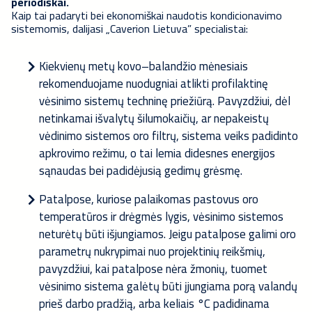
periodiškai.
Kaip tai padaryti bei ekonomiškai naudotis kondicionavimo
sistemomis, dalijasi „Caverion Lietuva” specialistai:
Kiekvienų metų kovo–balandžio mėnesiais
rekomenduojame nuodugniai atlikti profilaktinę
vėsinimo sistemų techninę priežiūrą. Pavyzdžiui, dėl
netinkamai išvalytų šilumokaičių, ar nepakeistų
vėdinimo sistemos oro filtrų, sistema veiks padidinto
apkrovimo režimu, o tai lemia didesnes energijos
sąnaudas bei padidėjusią gedimų grėsmę.
Patalpose, kuriose palaikomas pastovus oro
temperatūros ir drėgmės lygis, vėsinimo sistemos
neturėtų būti išjungiamos. Jeigu patalpose galimi oro
parametrų nukrypimai nuo projektinių reikšmių,
pavyzdžiui, kai patalpose nėra žmonių, tuomet
vėsinimo sistema galėtų būti įjungiama porą valandų
prieš darbo pradžią, arba keliais °C padidinama