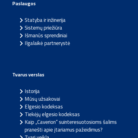
Paslaugos
Statyba ir inžinerija
Sistemų priežiūra
Išmanūs sprendiniai
Ilgalaikė partnerystė
Tvarus verslas
Istorija
Mūsų užsakovai
Elgesio kodeksas
Tiekėjų elgesio kodeksas
Kaip „Caverion“ suinteresuotosioms šalims
pranešti apie įtariamus pažeidimus?
Tvari veikla