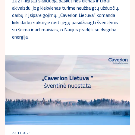
2021-ieji jau skaičiuoja paskutines dienas ir tikrai
akivaizdu, jog kiekvienas turime neužbaigtų užduočių,
darbų ir įsipareigojimų. „Caverion Lietuva“ komanda
linki darbų sūkuryje rasti jėgų pasidžiaugti šventėmis
su šeima ir artimaisiais, o Naujus pradėti su dviguba
energija.
22.11.2021