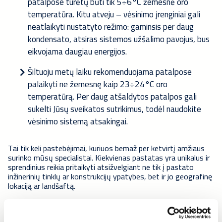
patalpose turėtų būti tik 5÷6°C žemesnė oro
temperatūra. Kitu atveju – vėsinimo įrenginiai gali
neatlaikyti nustatyto režimo: gaminsis per daug
kondensato, atsiras sistemos užšalimo pavojus, bus
eikvojama daugiau energijos.
Šiltuoju metų laiku rekomenduojama patalpose
palaikyti ne žemesnę kaip 23÷24°C oro
temperatūrą. Per daug atšaldytos patalpos gali
sukelti Jūsų sveikatos sutrikimus, todėl naudokite
vėsinimo sistemą atsakingai.
Tai tik keli pastebėjimai, kuriuos bemaž per ketvirtį amžiaus
surinko mūsų specialistai. Kiekvienas pastatas yra unikalus ir
sprendinius reikia pritaikyti atsižvelgiant ne tik į pastato
inžinerinių tinklų ar konstrukcijų ypatybes, bet ir jo geografinę
lokaciją ar landšaftą.
Jei turite klausimų „Caverion Lietuva” vėdinimo ir šaldymo
sistemų profesionalai yra pasiruošę padėti, įrengiant bei