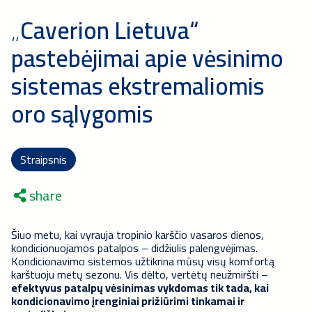
„Caverion Lietuva“
pastebėjimai apie vėsinimo
sistemas ekstremaliomis
oro sąlygomis
Straipsnis
share
Šiuo metu, kai vyrauja tropinio karščio vasaros dienos,
kondicionuojamos patalpos – didžiulis palengvėjimas.
Kondicionavimo sistemos užtikrina mūsų visų komfortą
karštuoju metų sezonu. Vis dėlto, vertėtų neužmiršti –
efektyvus patalpų vėsinimas vykdomas tik tada, kai
kondicionavimo įrenginiai prižiūrimi tinkamai ir