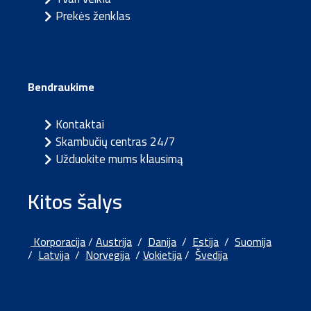
Prekės ženklas
Bendraukime
Kontaktai
Skambučių centras 24/7
Užduokite mums klausimą
Kitos šalys
Korporacija
/
Austrija
/
Danija
/
Estija
/
Suomija
/
Latvija
/
Norvegija
/
Vokietija
/
Švedija