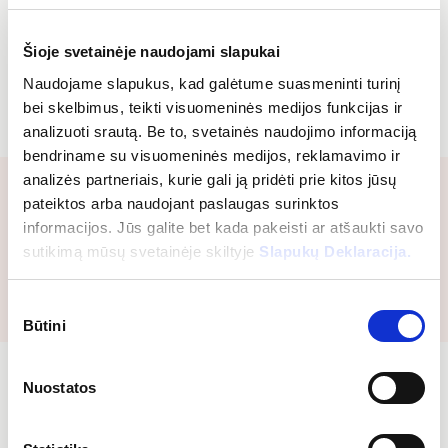
prižiūrint kondicionavimo sistemas jūsų objekte.
Šioje svetainėje naudojami slapukai
Naudojame slapukus, kad galėtume suasmeninti turinį
bei skelbimus, teikti visuomeninės medijos funkcijas ir
analizuoti srautą. Be to, svetainės naudojimo informaciją
bendriname su visuomeninės medijos, reklamavimo ir
analizės partneriais, kurie gali ją pridėti prie kitos jūsų
pateiktos arba naudojant paslaugas surinktos
Susisiekite su mumis
informacijos. Jūs galite bet kada pakeisti ar atšaukti savo
sutikimą mūsų svetainėje skiltyje
Slapukų Deklaracija.
Sutikimo
Būtini
pasirinkimas
Nuostatos