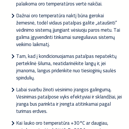
palaikoma oro temperatūros vertė nakčiai.
Dažnai oro temperatūra naktį būna gerokai
žemesnė, todėl vidaus patalpas galite „ataušinti“
vėdinimo sistemą įjungiant vėsiuoju paros metu. Tai
galima įgyvendinti tinkamai sureguliavus sistemų
veikimo laikmatį.
Tam, kad į kondicionuojamas patalpas nepatektų
perteklinė šiluma, neatidarinėkite langų ir, jei
įmanoma, langus pridenkite nuo tiesioginių saulės
spindulių.
Labai svarbu žinoti vėsinimo įrangos galingumą.
Vėsinimas patalpose vyks efektyviai ir sklandžiai, jei
įranga bus parinkta ir įrengta atitinkamai pagal
turimas erdves.
Kai lauko oro temperatūra +30°C ar daugiau,