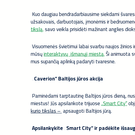
Kuo daugiau bendradarbiausime siekdami švaresn
užsakovais, darbuotojais, įmonėmis ir bedruomenėm
tikslą,
savo veikla prisidėti mažinant anglies diok
Visuomenės švietimui labai svarbu naujos žinios ir
mūsų
interaktyvų išmanųjį miestą.
Ši animuota sv
mus supančią aplinką padaryti tvaresne.
„Caverion“ Baltijos jūros akcija
Paminėdami tarptautinę Baltijos jūros dieną, nusp
miestus! Jūs apsilankote trijuose
„Smart City“
obj
kurio tikslas –
apsaugoti Baltijos jūrą.
Apsilankykite „Smart City“ ir padėkite išsaugo