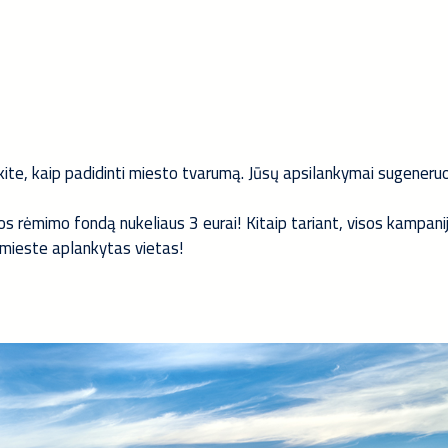
nokite, kaip padidinti miesto tvarumą. Jūsų apsilankymai sugener
jūros rėmimo fondą nukeliaus 3 eurai! Kitaip tariant, visos kampan
mieste aplankytas vietas!