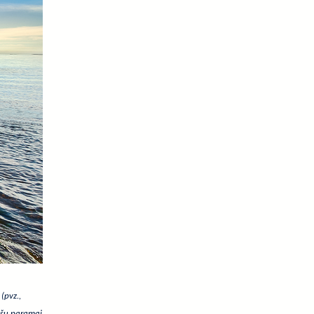
(pvz.,
lėšų paramai