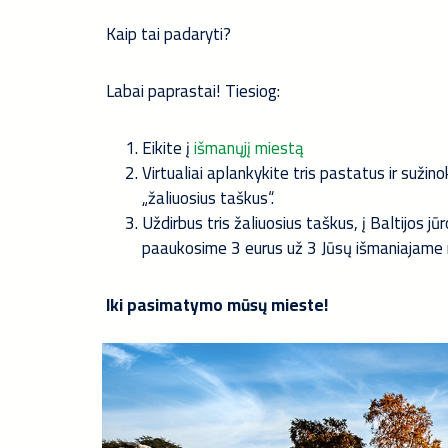
Kaip tai padaryti?
Labai paprastai! Tiesiog:
Eikite į
išmanųjį miestą
Virtualiai aplankykite tris pastatus ir suži
„žaliuosius taškus“.
Uždirbus tris žaliuosius taškus, į Baltijos 
paaukosime 3 eurus už 3 Jūsų išmaniajame 
Iki pasimatymo mūsų mieste!