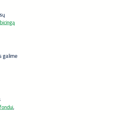
ūsų
bicingą
s galime
s
fondui
,