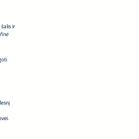
šalis ir
finė
goti
desnį
rovei.