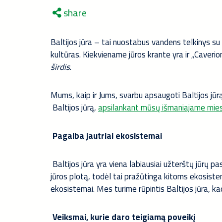
share
Baltijos jūra – tai nuostabus vandens telkinys su 
kultūras. Kiekviename jūros krante yra ir „Caveri
širdis
.
Mums, kaip ir Jums, svarbu apsaugoti Baltijos jūrą
Baltijos jūrą,
apsilankant mūsų išmaniajame mie
Pagalba jautriai ekosistemai
Baltijos jūra yra viena labiausiai užterštų jūrų 
jūros plotą, todėl tai pražūtinga kitoms ekosistem
ekosistemai. Mes turime rūpintis Baltijos jūra, k
Veiksmai, kurie daro teigiamą poveikį