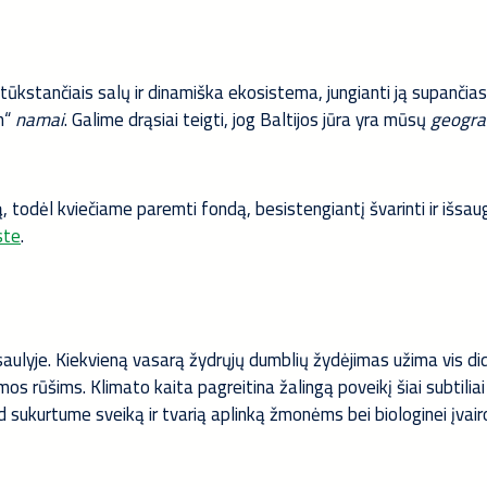
tūkstančiais salų ir dinamiška ekosistema, jungianti ją supančias 
on“
namai
. Galime drąsiai teigti, jog Baltijos jūra yra mūsų
geogra
, todėl kviečiame paremti fondą, besistengiantį švarinti ir išsau
ste
.
pasaulyje. Kiekvieną vasarą žydrųjų dumblių žydėjimas užima vis di
os rūšims. Klimato kaita pagreitina žalingą poveikį šiai subtiliai
ad sukurtume sveiką ir tvarią aplinką žmonėms bei biologinei įvai