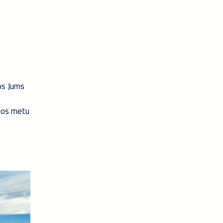
uos Jums
ijos metu