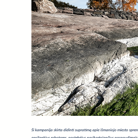
Ši kampanija skirta didinti supratimą apie išmaniojo miesto sprend
apsilankius robotams, pastebėjus pasikartojančius paspaudimais i