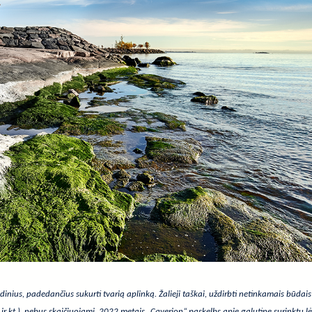
inius, padedančius sukurti tvarią aplinką. Žalieji taškai, uždirbti netinkamais būdais 
r kt.), nebus skaičiuojami. 2022 metais „Caverion“ paskelbs apie galutinę surinktų 