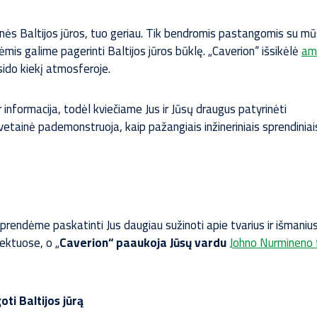
ės Baltijos jūros, tuo geriau. Tik bendromis pastangomis su m
is galime pagerinti Baltijos jūros būklę. „Caverion“ išsikėlė
am
sido kiekį atmosferoje.
 informacija, todėl kviečiame Jus ir Jūsų draugus patyrinėti
etainė pademonstruoja, kaip pažangiais inžineriniais sprendiniai
rendėme paskatinti Jus daugiau sužinoti apie tvarius ir išmaniu
ektuose, o „
Caverion“ paaukoja Jūsų vardu
Johno Nurmineno 
ti Baltijos jūrą