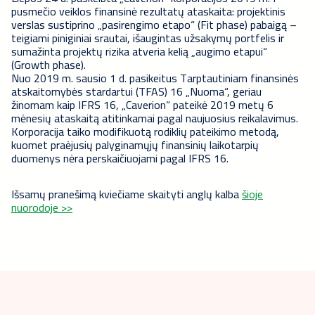
pusmečio veiklos finansinė rezultatų ataskaita: projektinis
verslas sustiprino „pasirengimo etapo“ (Fit phase) pabaigą –
teigiami piniginiai srautai, išaugintas užsakymų portfelis ir
sumažinta projektų rizika atveria kelią „augimo etapui“
(Growth phase).
Nuo 2019 m. sausio 1 d. pasikeitus Tarptautiniam finansinės
atskaitomybės stardartui (TFAS) 16 „Nuoma“, geriau
žinomam kaip IFRS 16, „Caverion“ pateikė 2019 metų 6
mėnesių ataskaitą atitinkamai pagal naujuosius reikalavimus.
Korporacija taiko modifikuotą rodiklių pateikimo metodą,
kuomet praėjusių palyginamųjų finansinių laikotarpių
duomenys nėra perskaičiuojami pagal IFRS 16.
Išsamų pranešimą kviečiame skaityti anglų kalba
šioje
nuorodoje >>