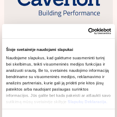
20.11.2019
Pranešimas
„Caverion Lietuva“ darbuotojų sveikatą
Šioje svetainėje naudojami slapukai
puoselėjanti įmonė
Naudojame slapukus, kad galėtume suasmeninti turinį
Lietuvos Higienos instituto organizuotame šalies
bei skelbimus, teikti visuomeninės medijos funkcijas ir
įmonių konkurse „Sveikatą puoselėjanti įmonė –
analizuoti srautą. Be to, svetainės naudojimo informaciją
2018“ „Caverion Lietuva“ pelnė pirmąją vietą. Ši žinia
bendriname su visuomeninės medijos, reklamavimo ir
buvo paskelbta praėjusią savaitę įvykusioje
analizės partneriais, kurie gali ją pridėti prie kitos jūsų
mokslinėje-praktinėje konferencijoje „Profesinės
pateiktos arba naudojant paslaugas surinktos
sveikatos stiprinimas Lietuvos įmonėse“. „Tikriausiai…
informacijos. Jūs galite bet kada pakeisti ar atšaukti savo
sutikimą mūsų svetainėje skiltyje
Slapukų Deklaracija.
Sutikimo