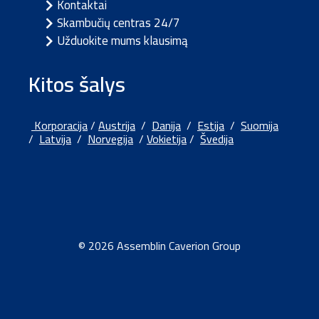
Kontaktai
Skambučių centras 24/7
Užduokite mums klausimą
Kitos šalys
Korporacija
/
Austrija
/
Danija
/
Estija
/
Suomija
/
Latvija
/
Norvegija
/
Vokietija
/
Švedija
© 2026 Assemblin Caverion Group