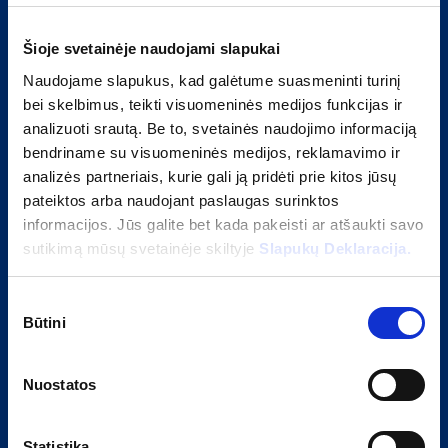
Paslaugos
Šioje svetainėje naudojami slapukai
Statyba ir inžinerija
Sistemų priežiūra
Naudojame slapukus, kad galėtume suasmeninti turinį
Išmanūs sprendiniai
bei skelbimus, teikti visuomeninės medijos funkcijas ir
Ilgalaikė partnerystė
analizuoti srautą. Be to, svetainės naudojimo informaciją
bendriname su visuomeninės medijos, reklamavimo ir
analizės partneriais, kurie gali ją pridėti prie kitos jūsų
pateiktos arba naudojant paslaugas surinktos
informacijos. Jūs galite bet kada pakeisti ar atšaukti savo
Tvarus verslas
sutikimą mūsų svetainėje skiltyje
Slapukų Deklaracija.
Istorija
Sutikimo
Mūsų užsakovai
Būtini
pasirinkimas
Elgesio kodeksas
Tiekėjų elgesio kodeksas
Kaip „Caverion“ suinteresuotosioms šalims
Nuostatos
pranešti apie įtariamus pažeidimus?
Tvari veikla
Statistika