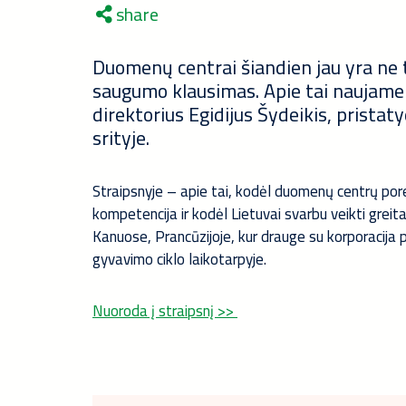
share
Duomenų centrai šiandien jau yra ne ti
saugumo klausimas. Apie tai naujame 
direktorius Egidijus Šydeikis, pristat
srityje.
Straipsnyje – apie tai, kodėl duomenų centrų poreik
kompetencija ir kodėl Lietuvai svarbu veikti greit
Kanuose, Prancūzijoje, kur drauge su korporacija
gyvavimo ciklo laikotarpyje.
Nuoroda į straipsnį >>