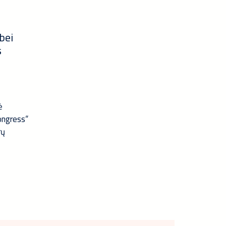
bei
s
ė
Congress“
rų