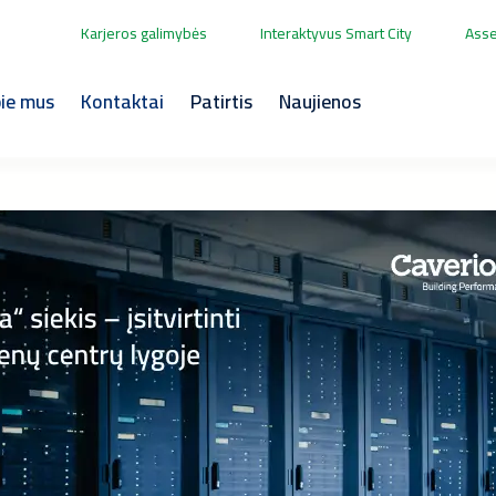
Karjeros galimybės
Interaktyvus Smart City
Asse
ie mus
Kontaktai
Patirtis
Naujienos