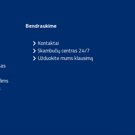
Bendraukime
Kontaktai
Skambučių centras 24/7
Užduokite mums klausimą
sas
lims
s