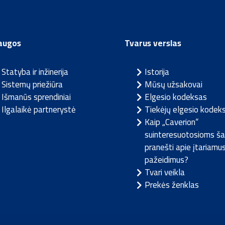
augos
Tvarus verslas
Statyba ir inžinerija
Istorija
Sistemų priežiūra
Mūsų užsakovai
Išmanūs sprendiniai
Elgesio kodeksas
Ilgalaikė partnerystė
Tiekėjų elgesio kodek
Kaip „Caverion“
suinteresuotosioms ša
pranešti apie įtariamu
pažeidimus?
Tvari veikla
Prekės ženklas